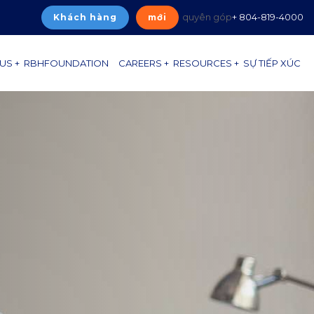
quyên góp
+ 804-819-4000
Khách hàng
mới
US +
RBHFOUNDATION
CAREERS +
RESOURCES +
SỰ TIẾP XÚC