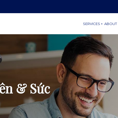
SERVICES +
ABOUT 
iên & Sức