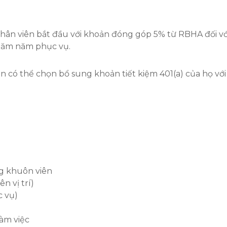
hân viên bắt đầu với khoản đóng góp 5% từ RBHA đối với
 năm năm phục vụ.
ên có thể chọn bổ sung khoản tiết kiệm 401(a) của họ v
.
ng khuôn viên
ên vị trí)
c vụ)
làm việc