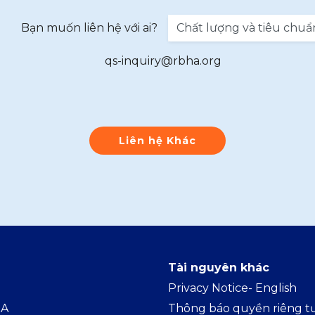
Bạn muốn liên hệ với ai?
qs-inquiry@rbha.org
Liên hệ Khác
Tài nguyên khác
Privacy Notice- Englis
h
IA
Thông báo quyền riêng tư