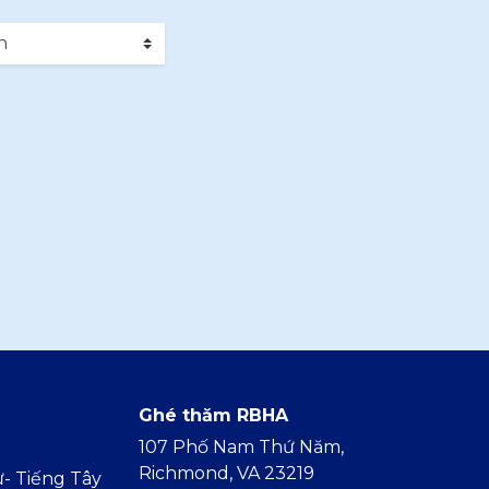
Ghé thăm RBHA
107 Phố Nam Thứ Năm,
Richmond, VA 23219
- Tiếng Tây