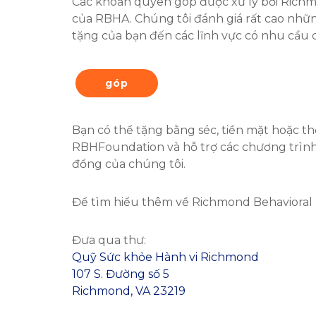
Các khoản quyên góp được xử lý bởi Richmon
của RBHA. Chúng tôi đánh giá rất cao nh
tặng của bạn đến các lĩnh vực có nhu cầu 
góp
Bạn có thể tặng bằng séc, tiền mặt hoặc t
RBHFoundation và hỗ trợ các chương trình 
đồng của chúng tôi.
Để tìm hiểu thêm về Richmond Behavioral
Đưa qua thư:
Quỹ Sức khỏe Hành vi Richmond
107 S. Đường số 5
Richmond, VA 23219