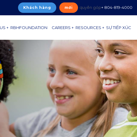
quyên góp
+ 804-819-4000
Khách hàng
mới
US +
RBHFOUNDATION
CAREERS +
RESOURCES +
SỰ TIẾP XÚC