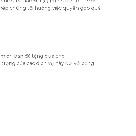
 lợi nhuận 501 (c) (3) hỗ trợ công việc
hép chúng tôi hướng việc quyên góp quà
Cảm ơn bạn đã tặng quà cho
rọng của các dịch vụ này đối với cộng