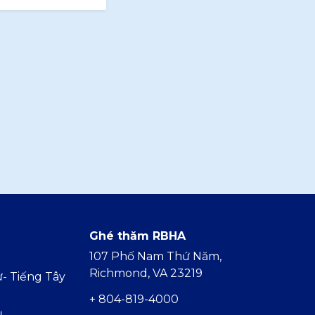
Ghé thăm RBHA
107 Phố Nam Thứ Năm,
Richmond, VA 23219
- Tiếng Tây
+ 804-819-4000
ụ