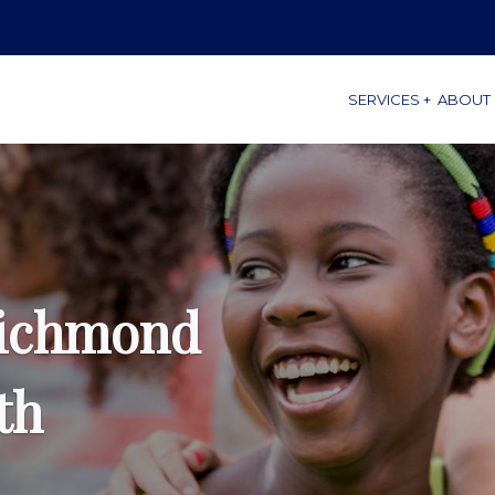
SERVICES +
ABOUT 
Richmond
th