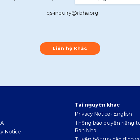
qs-inquiry@rbha.org
Liên hệ Khác
Tài nguyên khác
Privacy Notice- Englis
h
IA
Thông báo quyền riêng tư
Ban Nha
ty Notice
Tuyên bố truy cập dịch v