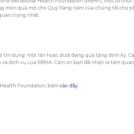
d Behavioral Health Foundation (RBHF), một tổ chức phi
ững món quà mở cho Quỹ hàng năm của chúng tôi cho p
quan trọng nhất.
hẻ tín dụng: một lần hoặc dưới dạng quà tặng định kỳ. 
và dịch vụ của RBHA. Cảm ơn bạn đã nhận ra tầm quan t
 Health Foundation, bấm
vào đây
.