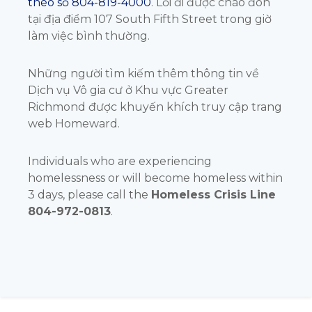
theo số 804-819-4000
. Lối đi được chào đón
tại địa điểm 107 South Fifth Street trong giờ
làm việc bình thường.
Những người tìm kiếm thêm thông tin về
Dịch vụ Vô gia cư ở Khu vực Greater
Richmond được khuyến khích truy cập trang
web Homeward.
Individuals who are experiencing
homelessness or will become homeless within
3 days, please call the
Homeless Crisis Line
804-972-0813
.