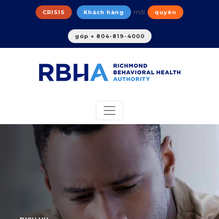
mới
CRISIS
Khách hàng
quyên
góp + 804-819-4000