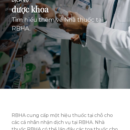
DỊCH VỤ
dược khoa
Tìm hiểu thêm về Nhà thuốc tại
RBHA.
RBHA cung cấp một hiệu thuốc tại chỗ cho
các cá nhân nhận dịch vụ tại RBHA. Nhà
thuốc RBHA có thể lấp đầy các toa thuốc cho