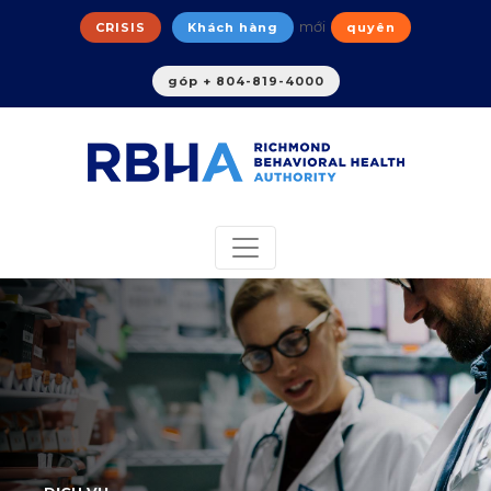
mới
CRISIS
Khách hàng
quyên
góp + 804-819-4000