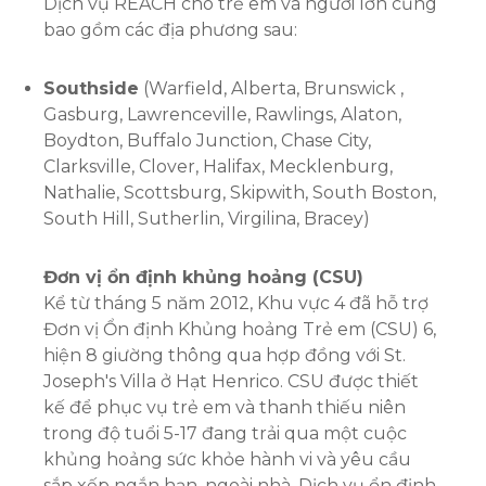
Dịch vụ REACH cho trẻ em và người lớn cũng
bao gồm các địa phương sau:
Southside
(Warfield, Alberta, Brunswick ,
Gasburg, Lawrenceville, Rawlings, Alaton,
Boydton, Buffalo Junction, Chase City,
Clarksville, Clover, Halifax, Mecklenburg,
Nathalie, Scottsburg, Skipwith, South Boston,
South Hill, Sutherlin, Virgilina, Bracey)
Đơn vị ổn định khủng hoảng (CSU)
Kể từ tháng 5 năm 2012, Khu vực 4 đã hỗ trợ
Đơn vị Ổn định Khủng hoảng Trẻ em (CSU) 6,
hiện 8 giường thông qua hợp đồng với St.
Joseph's Villa ở Hạt Henrico. CSU được thiết
kế để phục vụ trẻ em và thanh thiếu niên
trong độ tuổi 5-17 đang trải qua một cuộc
khủng hoảng sức khỏe hành vi và yêu cầu
sắp xếp ngắn hạn, ngoài nhà. Dịch vụ ổn định