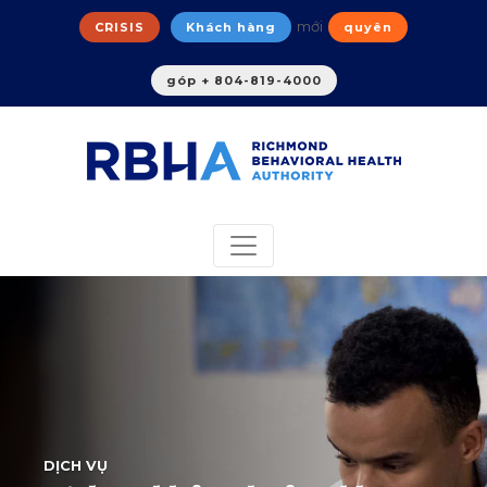
mới
CRISIS
Khách hàng
quyên
góp + 804-819-4000
DỊCH VỤ