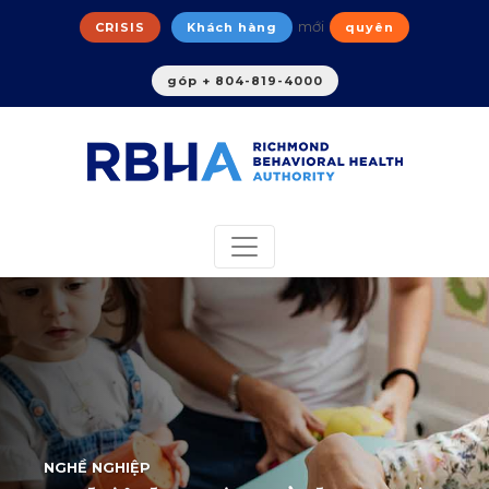
mới
CRISIS
Khách hàng
quyên
góp + 804-819-4000
NGHỀ NGHIỆP