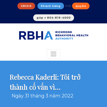
mới
CRISIS
Khách hàng
quyên
góp + 804-819-4000
Rebecca Kaderli: Tôi trở
thành cố vấn vì...
Ngày 31 tháng 3 năm 2022