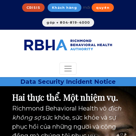
mới
CRISIS
Khách hàng
quyên
góp + 804-819-4000
Data Security Incident Notice
Hai thực thể. Một nhiệm vụ.
Richmond Behavioral Health vô
địch
không sợ
sức khỏe, sức khỏe và sự
phục hồi của những người và cộng
đồng mà chúng tôi phục vụ.