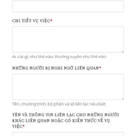
CHI TIẾT VỤ VIỆC
*
Ai, cái gì, như thế nào, thường xuyên như thế nào
NHỮNG NGƯỜI BỊ NGHI NGỜ LIÊN QUAN
*
Tên, chương trình, bộ phận và số liên lạc nếu biết
TÊN VÀ THÔNG TIN LIÊN LẠC CHO NHỮNG NGƯỜI
KHÁC LIÊN QUAN HOẶC CÓ KIẾN THỨC VỀ VỤ
VIỆC
*