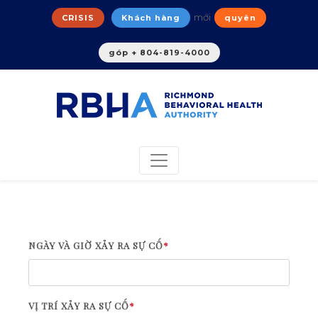
mới
CRISIS
Khách hàng
quyên
góp + 804-819-4000
NGÀY VÀ GIỜ XẢY RA SỰ CỐ
*
VỊ TRÍ XẢY RA SỰ CỐ
*